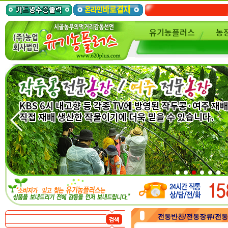
유기농플러스
농
전통반찬/전통장류/전통