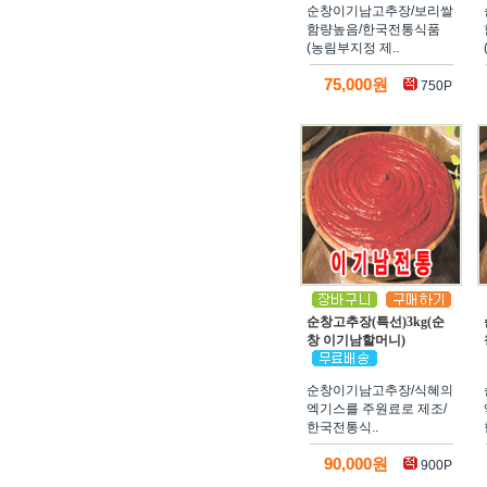
순창이기남고추장/보리쌀
함량높음/한국전통식품
(농림부지정 제..
75,000원
750P
순창고추장(특선)3kg(순
창 이기남할머니)
순창이기남고추장/식혜의
엑기스를 주원료로 제조/
한국전통식..
90,000원
900P