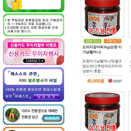
도라지장아찌1kg(순창 이
기남할머니)
순창이기남할머니/잊을수
없는맛/고추장과도라지의
성분이 혼합..
45,000원
450P