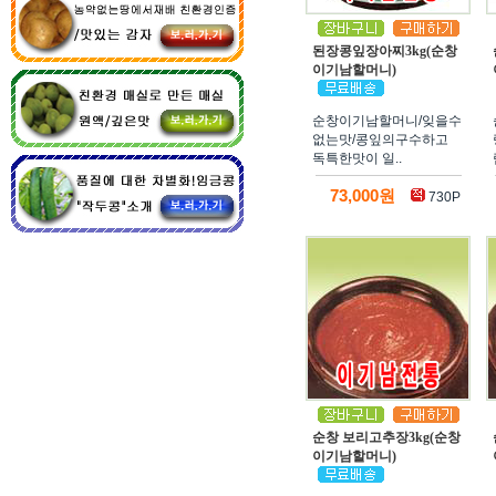
된장콩잎장아찌3kg(순창
이기남할머니)
순창이기남할머니/잊을수
없는맛/콩잎의구수하고
독특한맛이 일..
73,000원
730P
순창 보리고추장3kg(순창
이기남할머니)