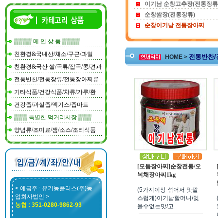
이기남 순창고추장(전통장류
순창쌈장(전통장류)
순창이기남 전통장아찌
▒▒▒▒ 메 인 상 품 ▒▒▒▒
친환경&국내산/채소/구근/과일
전통반찬/
HOME >
친환경&국산 쌀/곡류/잡곡/콩/견과
전통반찬/전통장류/전통장아찌류
기타식품/건강식품/차류/가루/환
건강즙/과실즙/엑기스/즙마트
▒▒▒ 특별한 먹거리시장 ▒▒▒
양념류/조미료/잼/소스/조리식품
[모듬장아찌]순창전통/오
복채장아찌1kg
< 예금주 : 유기농플러스(주)농
(5가지이상 섞어서 맛깔
업회사법인 >
스럽게)이기남할머니/잊
농협 : 351-0280-9862-93
을수없는맛/고..