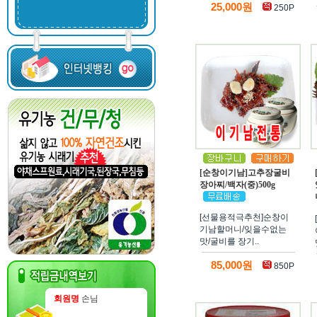
25,000원
250P
[순창이기남]고추장굴비
장아찌/백자(중)500g
[선물용적극추천]순창이
기남할머니/잊을수없는
맛/굴비를 장기..
85,000원
850P
회원명
손님