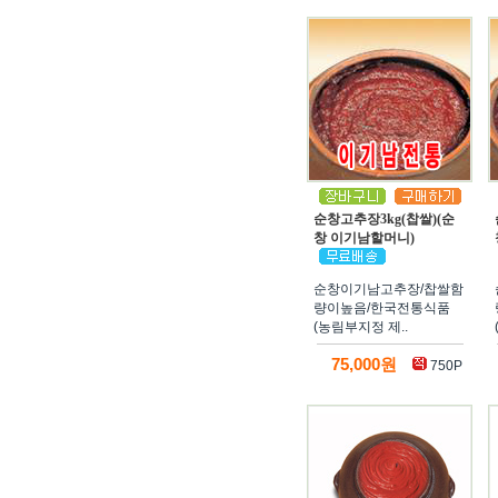
순창고추장3kg(찹쌀)(순
창 이기남할머니)
순창이기남고추장/찹쌀함
량이높음/한국전통식품
(농림부지정 제..
75,000원
750P