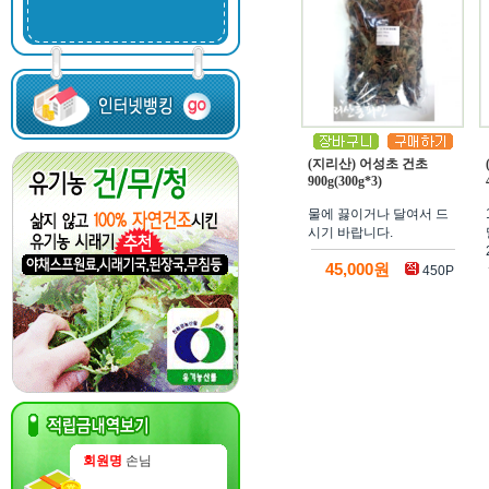
(지리산) 어성초 건초
900g(300g*3)
물에 끓이거나 달여서 드
시기 바랍니다.
45,000원
450P
회원명
손님