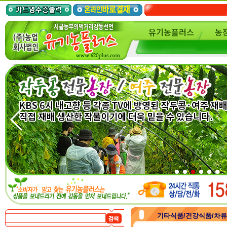
유기농플러스
농
기타식품/건강식품/차류/가