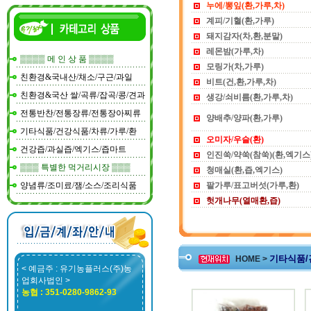
누에/뽕잎(환,가루,차)
계피/기혈(환,가루)
돼지감자(차,환,분말)
레몬밤(가루,차)
▒▒▒▒ 메 인 상 품 ▒▒▒▒
모링가(차,가루)
친환경&국내산/채소/구근/과일
비트(건,환,가루,차)
친환경&국산 쌀/곡류/잡곡/콩/견과
생강/쇠비름(환,가루,차)
전통반찬/전통장류/전통장아찌류
양배추/양파(환,가루)
기타식품/건강식품/차류/가루/환
오미자/우슬(환)
건강즙/과실즙/엑기스/즙마트
인진쑥/약쑥(참쑥)(환,엑기스
▒▒▒ 특별한 먹거리시장 ▒▒▒
청매실(환,즙,엑기스)
양념류/조미료/잼/소스/조리식품
팥가루/표고버섯(가루,환)
헛개나무(열매환,즙)
기타식품/건
HOME >
< 예금주 : 유기농플러스(주)농
업회사법인 >
농협 : 351-0280-9862-93