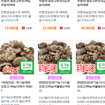
무농약 생표고버섯500g/
무농약 생표고버섯1kg/무
무농약 생표고버섯2kg
무농약재배
농약재배
농약재배
친환경농법으로 재배한
친환경농법으로 재배한
친환경농법으로 재배
생표고버섯/향과 맛이 좋
생표고버섯/향과 맛이 좋
생표고버섯/향과 맛이 
습니다/소나무..
습니다/소나무..
습니다/소나무..
13,000원
22,000원
44,000원
130P
220P
44
<태양건조> 유기농재배
[태양건조]유기농 다시용
[태양건조]유기농 다
건표고 400g(야채수 재료)
건표고200g(국물용)(야채
건표고400g(국물용)(
(..
스..
스..
유기농(인증번호 상품포
다시용(아주작은사이즈)
다시용(아주작은사이즈
장지에 스티커 별도부착
(야채스프재료)/배지재배
(야채스프재료)/배지