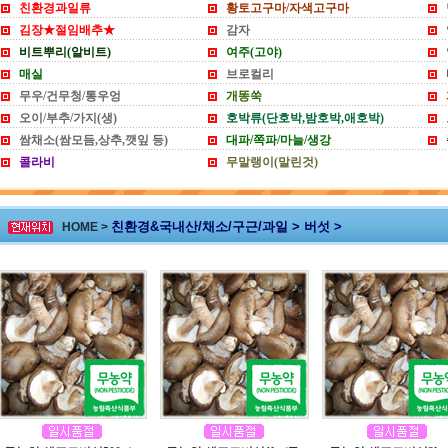
친환경과일류
황토고구마/자색고구마
김장★절임배추★
감자
비트뿌리(알비트)
여주(고야)
매실
브로컬리
무우/건무청/통우엉
개똥쑥
오이/부추/가지(생)
호박류(단호박,밤호박,애호박)
쌈채소(쌈모듬,상추,깻잎 등)
대파/쪽파/마늘/생강
콜라비
무말랭이(말린것)
친환경&국내산/채소/구근/과일 > 버섯 >
HOME >