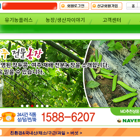
유기농플러스
농장/생산자이야기
고객센터
친환경&국내산/채소/구근/과일 > 버섯 >