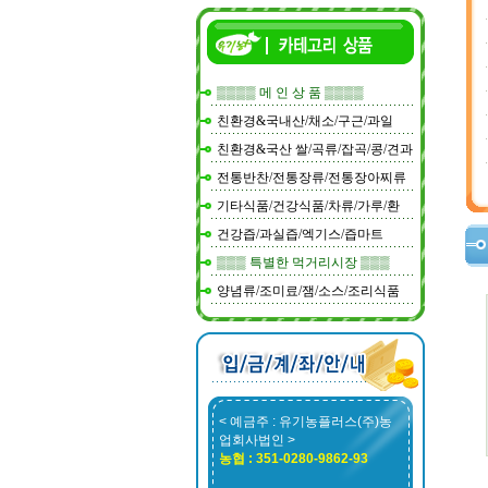
▒▒▒▒ 메 인 상 품 ▒▒▒▒
친환경&국내산/채소/구근/과일
친환경&국산 쌀/곡류/잡곡/콩/견과
전통반찬/전통장류/전통장아찌류
기타식품/건강식품/차류/가루/환
건강즙/과실즙/엑기스/즙마트
▒▒▒ 특별한 먹거리시장 ▒▒▒
양념류/조미료/잼/소스/조리식품
< 예금주 : 유기농플러스(주)농
업회사법인 >
농협 : 351-0280-9862-93