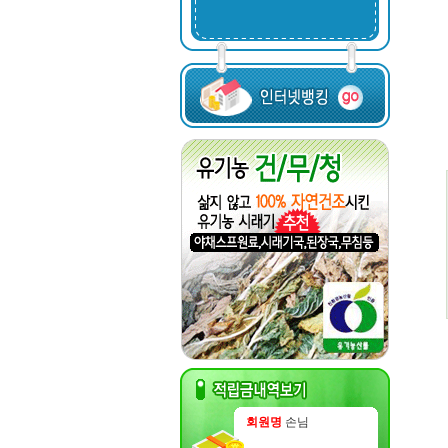
회원명
손님