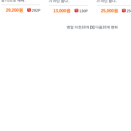
표기)으로 재배..
가 아닌 참나..
가 아닌 참나..
29,200원
292P
13,000원
25,000원
130P
25
맨앞 이전10개
[1]
다음10개 맨뒤