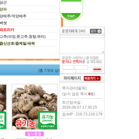
당근
양파
양배추/적양배추
버섯
파프리카
고추(피망,풋고추,청량,꽈리)
즙신선초/즙케일/새싹
-
-
[총 7개의 상품]
쪽지관리[필독]
(읽지 않은 쪽지
0
통)
최근접속일 :
2026.08.07 17:30:25
접속IP : 216.73.216.179