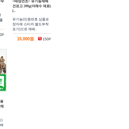
/무
<태양건조> 유기농재배
건표고 200g(야채수 재료)
(..
한
유기농(인증번호 상품포
좋
장지에 스티커 별도부착
표기)으로 재배..
0P
15,000원
150P
시용
야채
)
재배