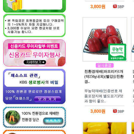
3,800원
38P
친환경재배[파프리카1개
(약250g내외)(빨강)]/친환
경..
무농약재배(인증번호 제
품포장지에 별도표기)/맛
과 향이 좋으..
3,800원
38P