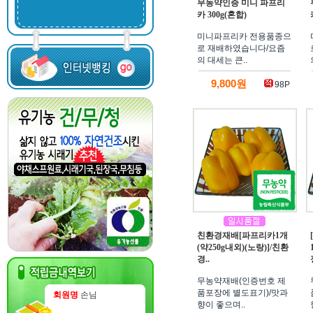
무농약인증 미니 파프리
카 300g(혼합)
미니파프리카 전용품종으
로 재배하였습니다/요즘
의 대세는 큰..
9,800원
98P
친환경재배[파프리카1개
(약250g내외)(노랑)]/친환
경..
무농약재배(인증번호 제
품포장에 별도표기)/맛과
회원명
손님
향이 좋으며..