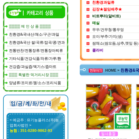
친환경과일류
김장★절임배추★
비트뿌리(알비트)
매실
▒▒▒▒ 메 인 상 품 ▒▒▒▒
무우/건무청/통우엉
친환경&국내산/채소/구근/과일
오이/부추/가지(생)
친환경&국산 쌀/곡류/잡곡/콩/견과
쌈채소(쌈모듬,상추,깻잎 등)
콜라비
전통반찬/전통장류/전통장아찌류
기타식품/건강식품/차류/가루/환
건강즙/과실즙/엑기스/즙마트
친환경&국
HOME >
▒▒▒ 특별한 먹거리시장 ▒▒▒
양념류/조미료/잼/소스/조리식품
< 예금주 : 유기농플러스(주)농
업회사법인 >
농협 : 351-0280-9862-93