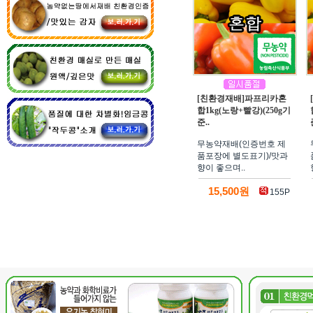
[친환경재배]파프리카혼
합1kg(노랑+빨강)(250g기
준..
무농약재배(인증번호 제
품포장에 별도표기)/맛과
향이 좋으며..
15,500원
155P