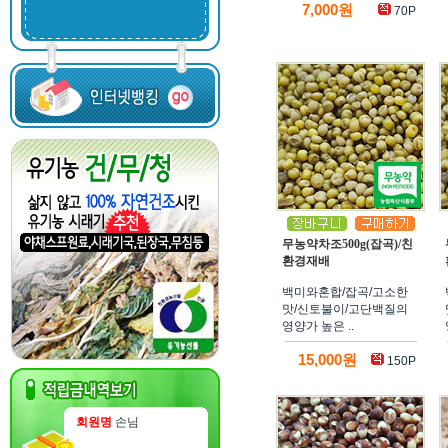
7,000원
70P
무농약차조500g(잡곡)/친
환경재배
백미와혼합/잡곡/고소한
맛/신토불이/고단백질의
영양가 높은 ..
15,000원
150P
회원명
손님