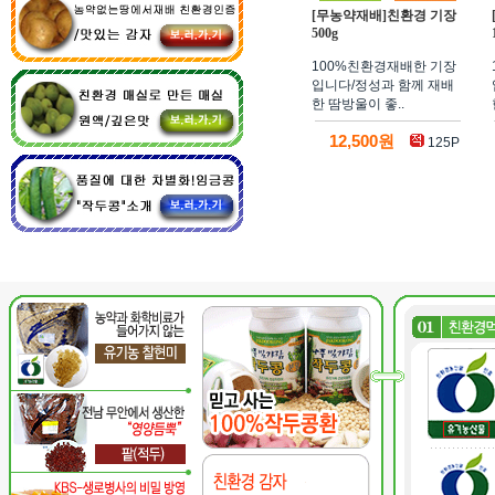
[무농약재배]친환경 기장
500g
100%친환경재배한 기장
입니다/정성과 함께 재배
한 땀방울이 좋..
12,500원
125P