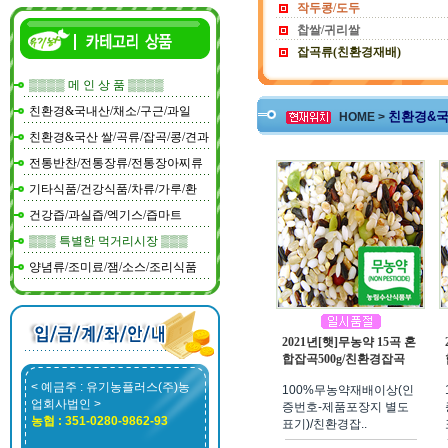
작두콩/도두
찹쌀/귀리쌀
잡곡류(친환경재배)
▒▒▒▒ 메 인 상 품 ▒▒▒▒
친환경&국내산/채소/구근/과일
친환경&국
HOME >
친환경&국산 쌀/곡류/잡곡/콩/견과
전통반찬/전통장류/전통장아찌류
기타식품/건강식품/차류/가루/환
건강즙/과실즙/엑기스/즙마트
▒▒▒ 특별한 먹거리시장 ▒▒▒
양념류/조미료/잼/소스/조리식품
2021년[햇]무농약 15곡 혼
합잡곡500g/친환경잡곡
< 예금주 : 유기농플러스(주)농
100%무농약재배이상(인
업회사법인 >
증번호-제품포장지 별도
농협 : 351-0280-9862-93
표기)/친환경잡..