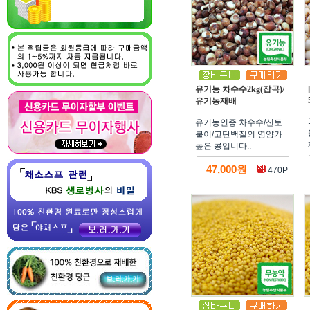
유기농 차수수2kg(잡곡)/
유기농재배
유기농인증 차수수/신토
불이/고단백질의 영양가
높은 콩입니다..
47,000원
470P