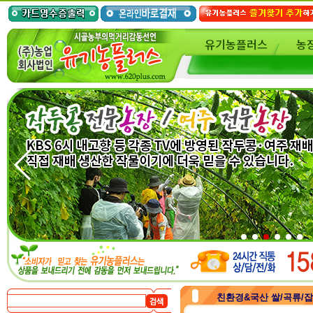
유기농플러스
농
친환경&국산 쌀/곡류/잡