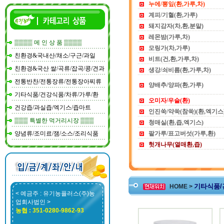
누에/뽕잎(환,가루,차)
계피/기혈(환,가루)
돼지감자(차,환,분말)
레몬밤(가루,차)
▒▒▒▒ 메 인 상 품 ▒▒▒▒
모링가(차,가루)
친환경&국내산/채소/구근/과일
비트(건,환,가루,차)
친환경&국산 쌀/곡류/잡곡/콩/견과
생강/쇠비름(환,가루,차)
전통반찬/전통장류/전통장아찌류
양배추/양파(환,가루)
기타식품/건강식품/차류/가루/환
오미자/우슬(환)
건강즙/과실즙/엑기스/즙마트
인진쑥/약쑥(참쑥)(환,엑기스
▒▒▒ 특별한 먹거리시장 ▒▒▒
청매실(환,즙,엑기스)
양념류/조미료/잼/소스/조리식품
팥가루/표고버섯(가루,환)
헛개나무(열매환,즙)
기타식품/건
HOME >
< 예금주 : 유기농플러스(주)농
업회사법인 >
농협 : 351-0280-9862-93