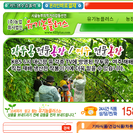
유기농플러스
농
기타식품/건강식품/차류/가